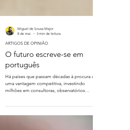
Miguel de Sousa Major
8 de mai.
3 min de leitura
ARTIGOS DE OPINIÃO
O futuro escreve-se em
português
Há países que passam décadas à procura de
uma vantagem competitiva, investindo
milhões em consultoras, observatórios
estratégicos, fóruns internacionais e
relatórios de tendências, sem perceberem
que, por vezes, aquilo que procuram já lhes
pertence, apenas deixou de ser olhado com