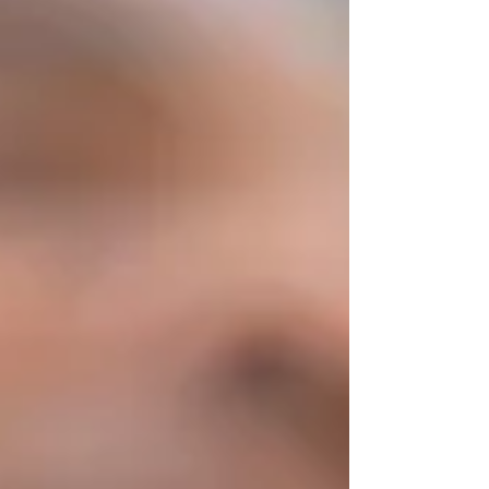
profundidade suficiente para voltar a ser
reconhecido. Portugal é um desses casos.
Enquanto discutimos, quase sempre em tom
menor, a nossa escala, as nossas
fragilidades, a nossa dependência externa