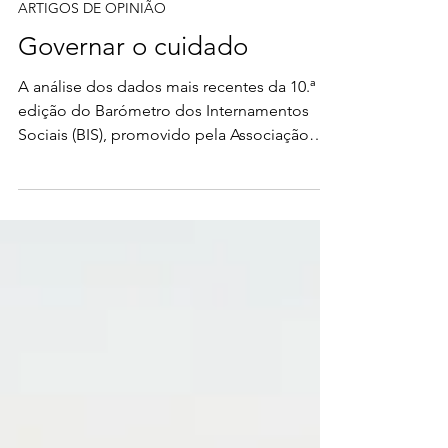
Miguel de Sousa Major
23 de abr.
4 min de leitura
ARTIGOS DE OPINIÃO
Governar o cuidado
A análise dos dados mais recentes da 10.ª
edição do Barómetro dos Internamentos
Sociais (BIS), promovido pela Associação
Portuguesa de Administradores
Hospitalares, não deixa margem para
leituras superficiais ou complacentes:
estamos perante uma falha estrutural do
modelo de organização do cuidado em
Portugal. Quando o sistema público
consome anualmente centenas de milhões
de euros em internamentos que já não têm
justificação clínica, mantendo milhares de