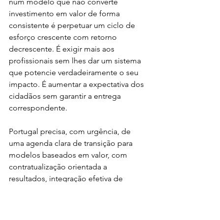
num modelo que não converte 
investimento em valor de forma 
consistente é perpetuar um ciclo de 
esforço crescente com retorno 
decrescente. É exigir mais aos 
profissionais sem lhes dar um sistema 
que potencie verdadeiramente o seu 
impacto. É aumentar a expectativa dos 
cidadãos sem garantir a entrega 
correspondente.
Portugal precisa, com urgência, de 
uma agenda clara de transição para 
modelos baseados em valor, com 
contratualização orientada a 
resultados, integração efetiva de 
cuidados, uso inteligente de dados e, 
acima de tudo, coragem política para 
redefinir o que se paga, e porquê. Não 